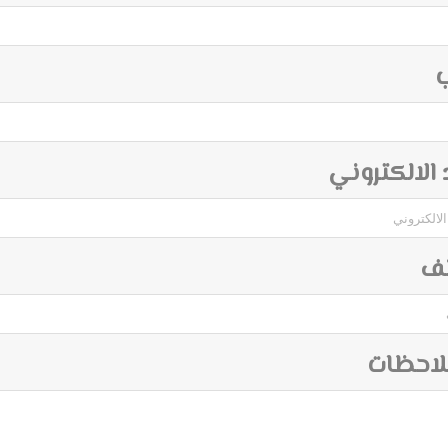
ب
د الالكتروني
تف
لاحظات