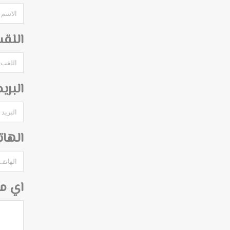
اللق
البري
الها
اي م