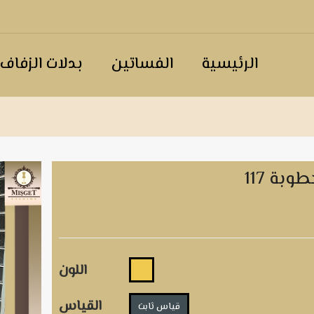
الرئيسية
الفساتين
بدلات الزفاف
وبة 117
117
اللون
القياس
قياس ثابت