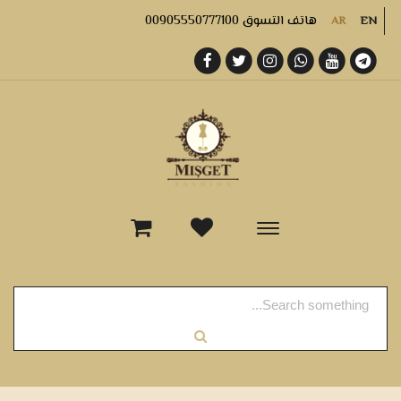
هاتف التسوق 00905550777100
AR
EN
-