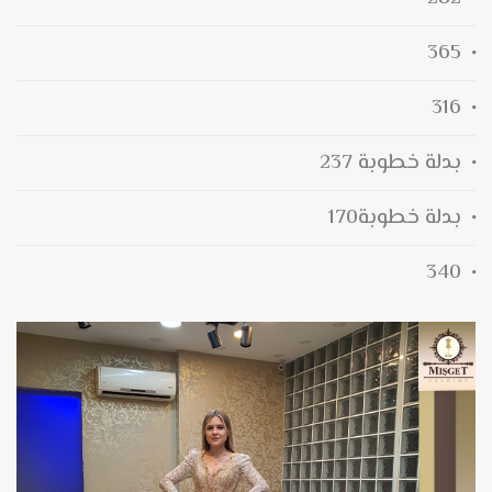
365
316
بدلة خطوبة 237
بدلة خطوبة170
340