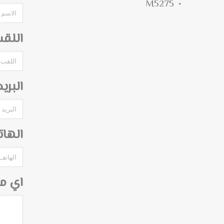
M5275
اللق
البري
الها
اي م