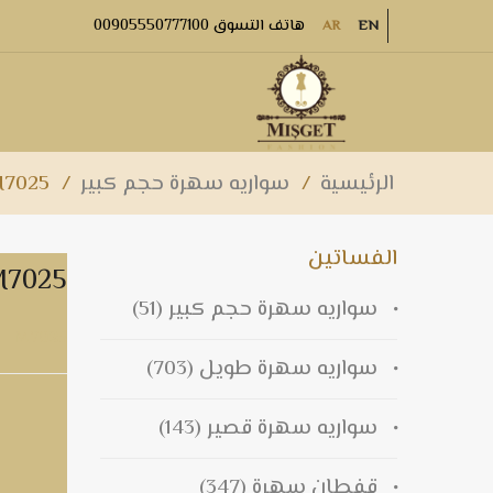
هاتف التسوق 00905550777100
AR
EN
الرئيسية
/
سواريه سهرة حجم كبير
/
7025
الفساتين
M7025
سواريه سهرة حجم كبير
(51)
M7025
سواريه سهرة طويل
(703)
سواريه سهرة قصير
(143)
قفطان سهرة
(347)