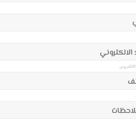
ب
د الالكتروني
تف
لاحظات