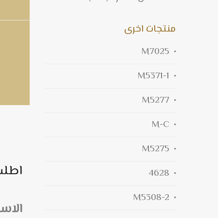
منتجات اخرى
M7025
M5371-1
M5277
M-C
M5275
اطلب
4628
M5308-2
الاس