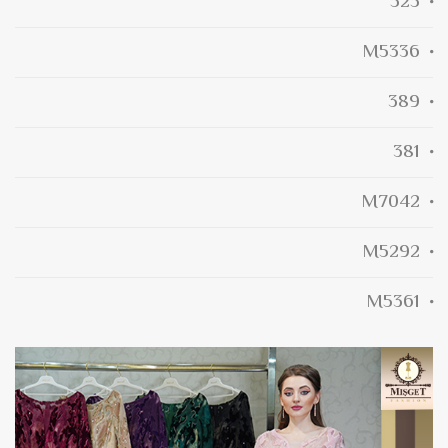
525
M5336
389
381
M7042
M5292
M5361