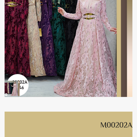
M00202A