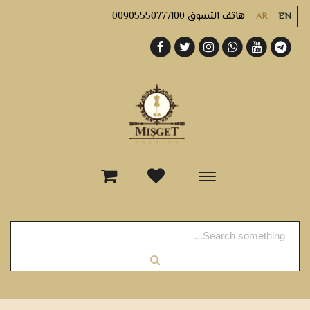
هاتف التسوق 00905550777100
AR
EN
-