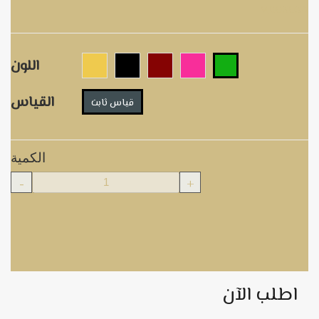
M00202A
اللون
القياس
قياس ثابت
الكمية
-
+
اطلب الآن