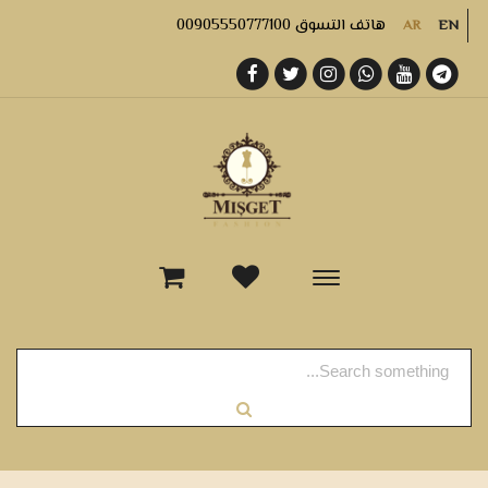
هاتف التسوق 00905550777100
AR
EN
-