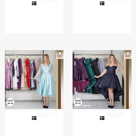
M5106-1
M001314
M5297
M8100