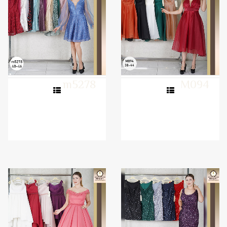
m5278
M094