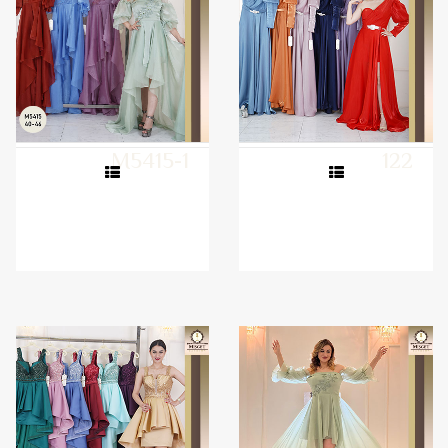
M5415-1
122