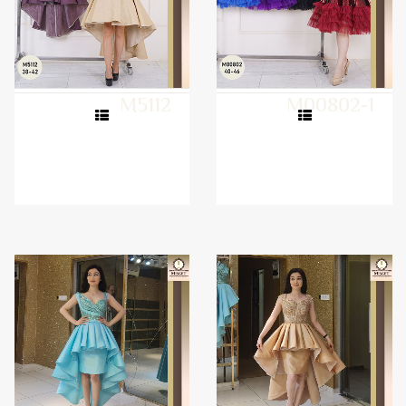
M5112
M00802-1