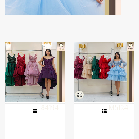
84194
M5124