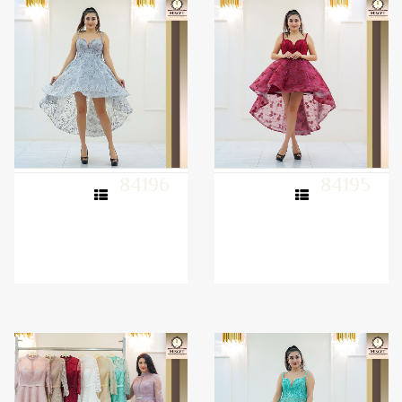
84196
84195