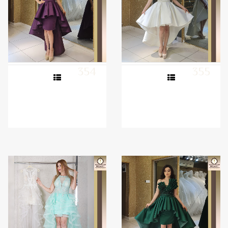
354
355