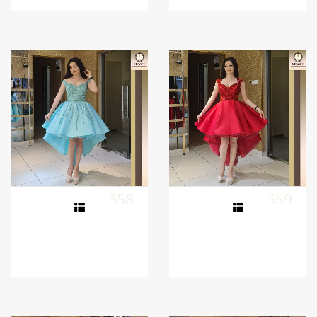
358
359