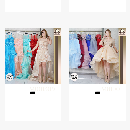
M001309
M8100