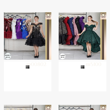
m00802
m5100