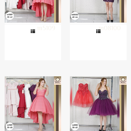
m5109
m08100