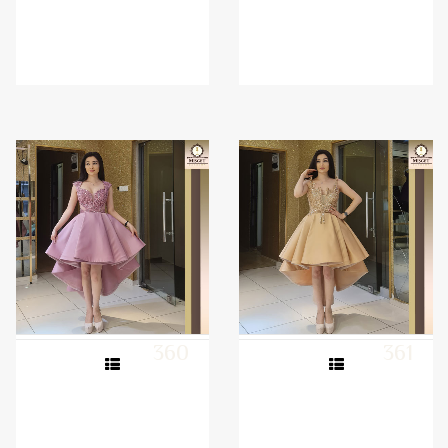
360
361