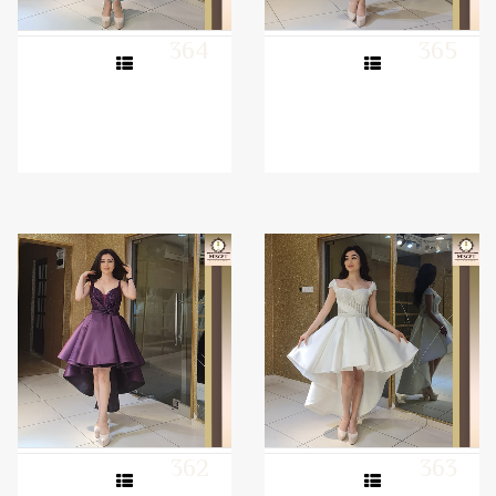
364
365
362
363