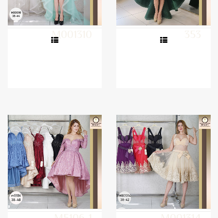
M001310
353