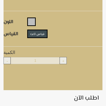
84196
اللون
القياس
قياس ثابت
الكمية
-
+
اطلب الآن