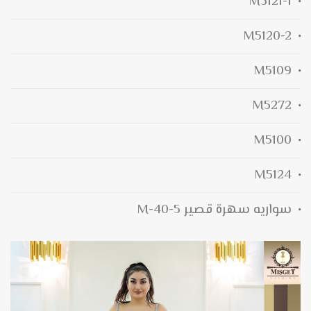
M5121-1
M5120-2
M5109
M5272
M5100
M5124
سواريه سهرة قصير M-40-5