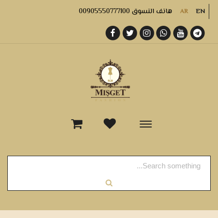
هاتف التسوق 00905550777100
AR
EN
-