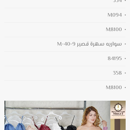
354
M094
M8100
سواريه سهرة قصير M-40-9
84195
358
M8100