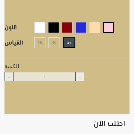
M5106-1
اللون
القياس
38
40
42
الكمية
-
+
اطلب الآن