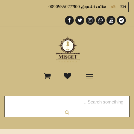
هاتف التسوق 00905550777100
AR
EN
-