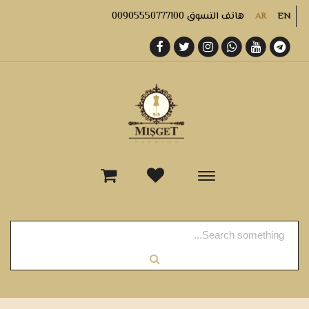
هاتف التسوق 00905550777100
AR
EN
-