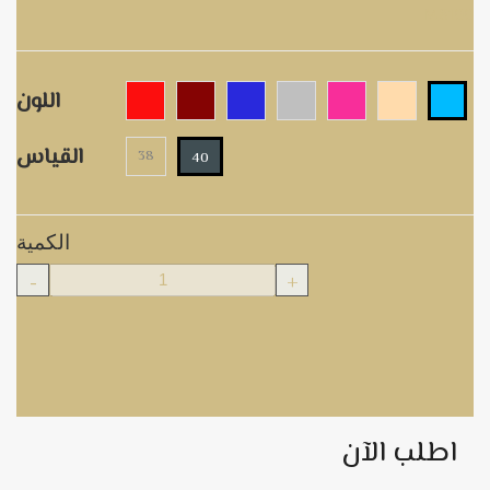
M8100
اللون
القياس
38
40
الكمية
-
+
اطلب الآن