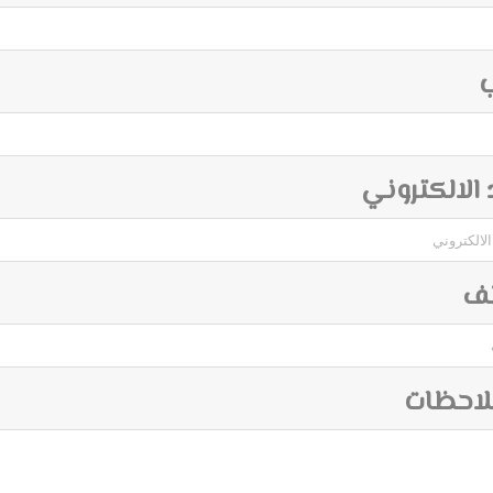
ب
د الالكتروني
تف
لاحظات