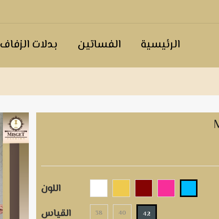
الرئيسية
الفساتين
بدلات الزفاف
اللون
القياس
38
40
42