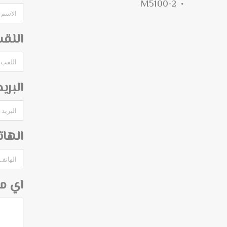
M5100-2
اللق
البري
الها
اي م