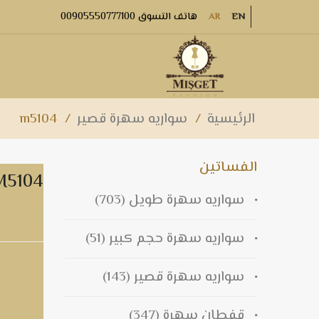
هاتف التسوق 00905550777100
AR
EN
الرئيسية
/
سواريه سهرة قصير
/
m5104
الفساتين
M5104
سواريه سهرة طويل
(703)
m5104
سواريه سهرة حجم كبير
(51)
سواريه سهرة قصير
(143)
قفطان سهرة
(347)