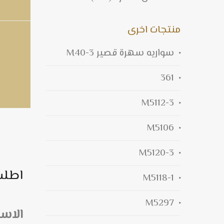
منتجات اخرى
سواريه سهرة قصير M40-3
361
M5112-3
M5106
M5120-3
اطلب
M5118-1
M5297
الاس