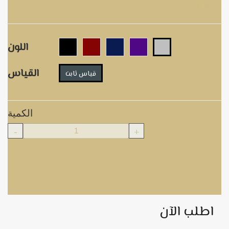
M7040
اللون
القياس
قياس ثابت
الكمية
-
+
اطلب الآن