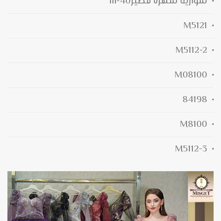
سواريه سهرة قصيرm-40
M5121
M5112-2
M08100
84198
M8100
M5112-3