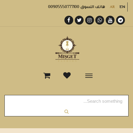
هاتف التسوق 00905550777100
AR
EN
-