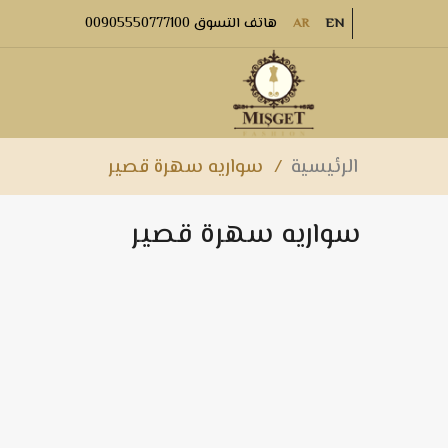
هاتف التسوق 00905550777100
AR
EN
الرئيسية
/
سواريه سهرة قصير
سواريه سهرة قصير