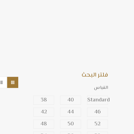
فلتر البحث
القياس
38
40
Standard
42
44
46
48
50
52