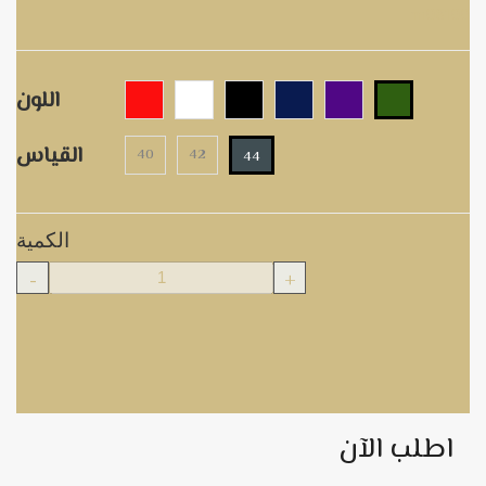
m08100
اللون
القياس
40
42
44
الكمية
-
+
اطلب الآن