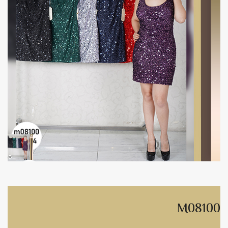
M08100