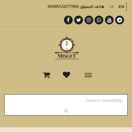
هاتف التسوق 00905550777100
AR
EN
-