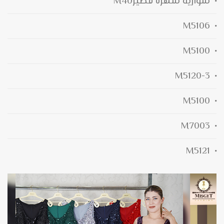
سواريه سهرة قصيرM40
M5106
M5100
M5120-3
M5100
M7003
M5121