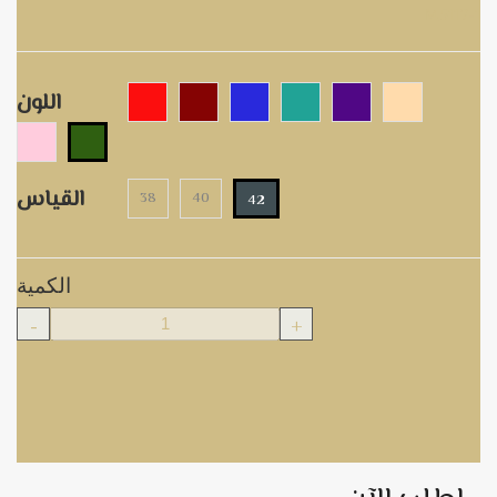
M5117-1
اللون
القياس
38
40
42
الكمية
-
+