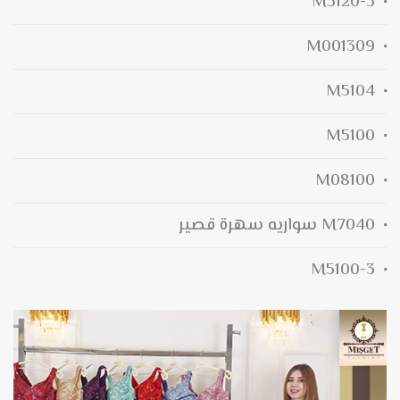
M5120-3
M001309
M5104
M5100
M08100
M7040 سواريه سهرة قصير
M5100-3