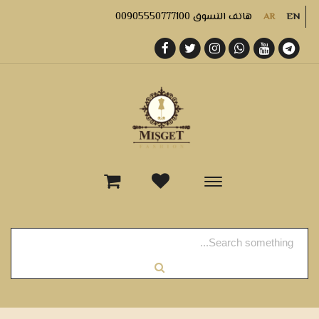
هاتف التسوق 00905550777100
AR
EN
-