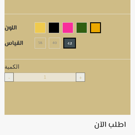
M5100-5
اللون
القياس
38
40
42
الكمية
-
+
اطلب الآن