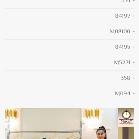
354
84197
M08100
84195
M5271
358
M094