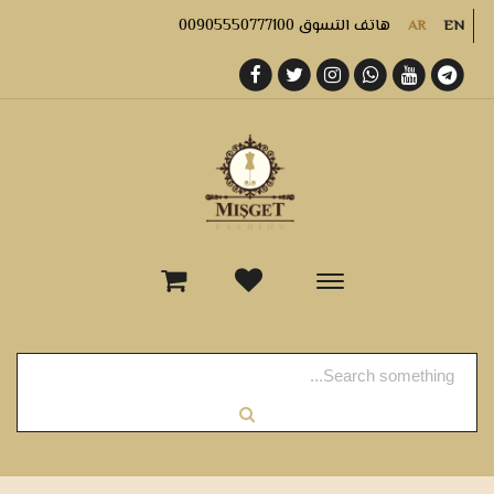
هاتف التسوق 00905550777100
AR
EN
-