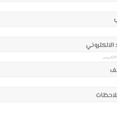
ب
د الالكتروني
تف
لاحظات