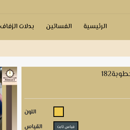
الرئيسية
الفساتين
بدلات الزفاف
وبة182
18
اللون
القياس
قياس ثابت