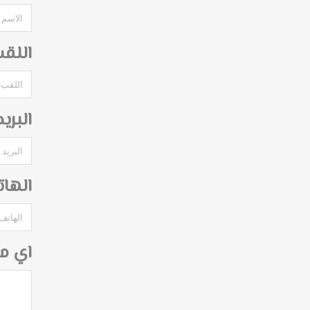
اللق
البري
الها
اي م