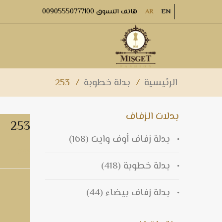
هاتف التسوق 00905550777100
AR
EN
الرئيسية
/
بدلة خطوبة
/
253
بدلات الزفاف
253
بدلة زفاف أوف وايت
(168)
253
بدلة خطوبة
(418)
بدلة زفاف بيضاء
(44)