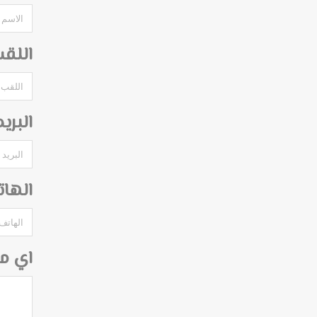
اللق
البري
الها
اي م