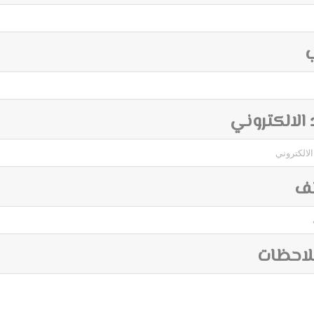
ب
د الالكتروني
تف
لاحظات