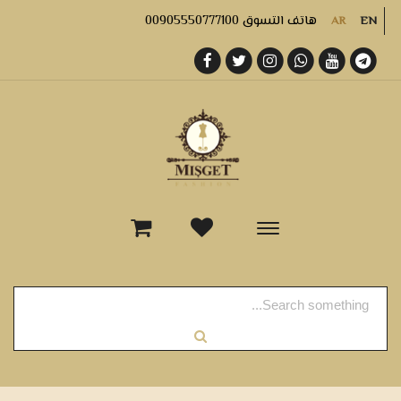
هاتف التسوق 00905550777100
AR
EN
-