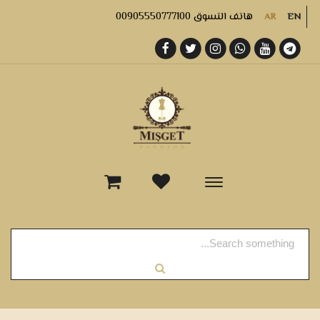
هاتف التسوق 00905550777100
AR
EN
-