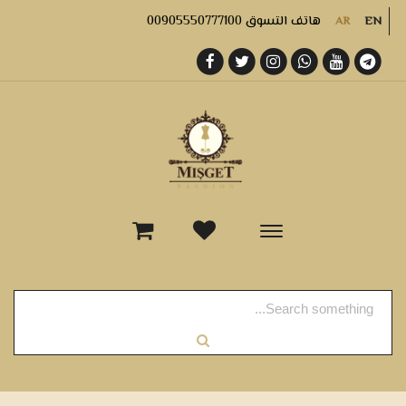
هاتف التسوق 00905550777100
AR
EN
-