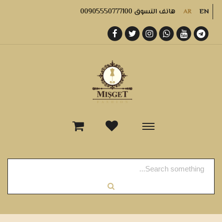
هاتف التسوق 00905550777100
AR
EN
-