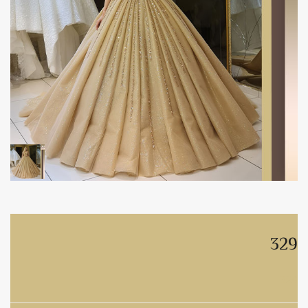
329
329