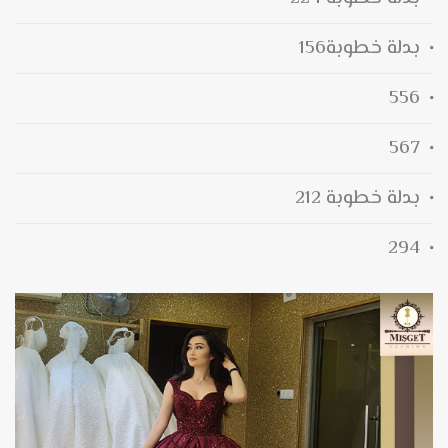
بدلة خطوبة156
556
567
بدلة خطوبة 212
294