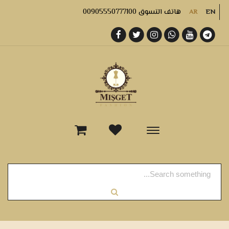
هاتف التسوق 00905550777100
AR
EN
-