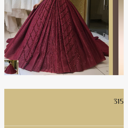
315
315