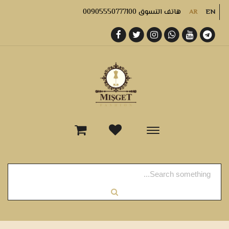
هاتف التسوق 00905550777100
AR
EN
-