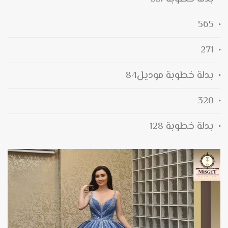
565
271
بدلة خطوبة موديل84
320
بدلة خطوبة 128