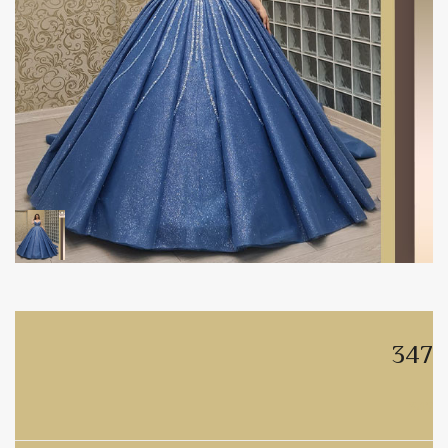
347
347