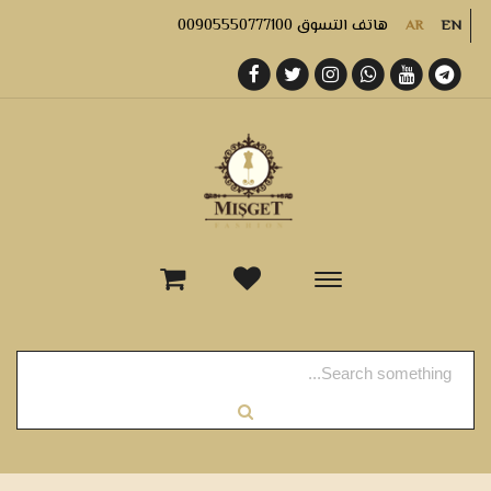
هاتف التسوق 00905550777100
AR
EN
-