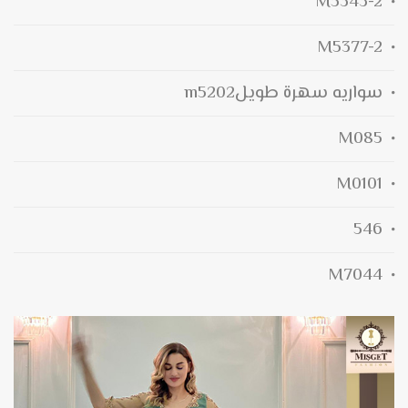
M5343-2
M5377-2
سواريه سهرة طويلm5202
M085
M0101
546
M7044