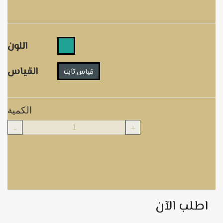
406
اللون
القياس
قياس ثابت
الكمية
-
+
اطلب الآن