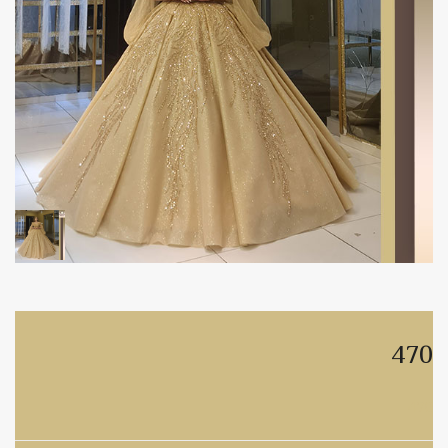
470
470