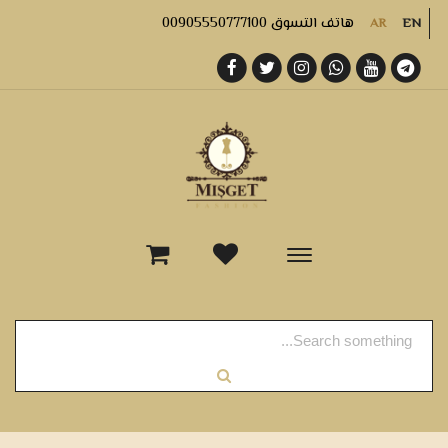
هاتف التسوق 00905550777100
AR
EN
-