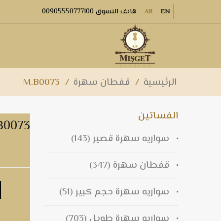
هاتف التسوق 00905550777100
AR
EN
الرئيسية
/
قفطان سهرة
/
M.B0073
الفساتين
B0073
سواريه سهرة قصير
(143)
M.B0073
قفطان سهرة
(347)
سواريه سهرة حجم كبير
(51)
سواريه سهرة طويل
(703)