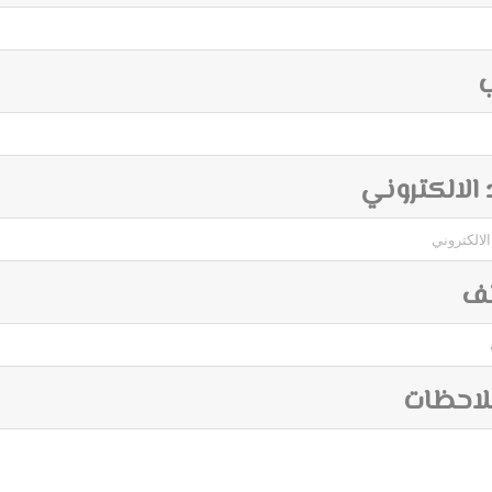
ب
د الالكتروني
تف
لاحظات