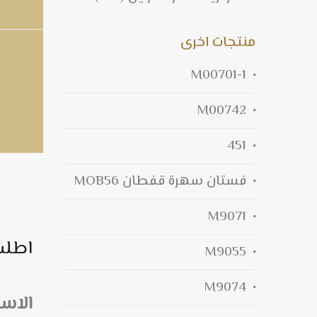
منتجات اخرى
M00701-1
M00742
451
فستان سهرة قفطان MOB56
M9071
اطلب
M9055
M9074
الاس