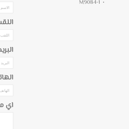
M9084-1
اللق
البري
الها
اي م