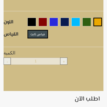
M.B205
اللون
القياس
قياس ثابت
الكمية
-
+
اطلب الآن