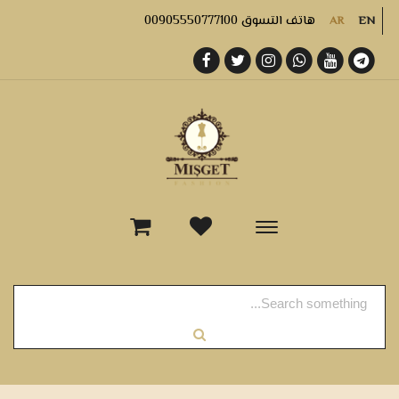
هاتف التسوق 00905550777100
AR
EN
-