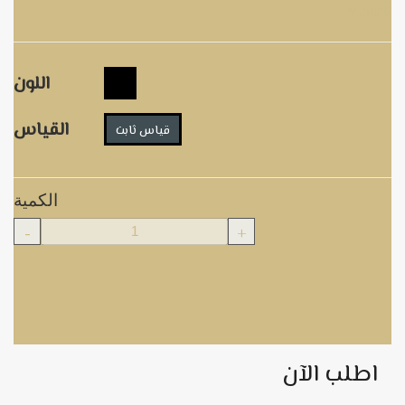
M.B216
اللون
القياس
قياس ثابت
الكمية
-
+
اطلب الآن