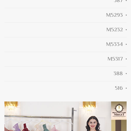
387
M5293
M5232
M5334
M5317
388
516