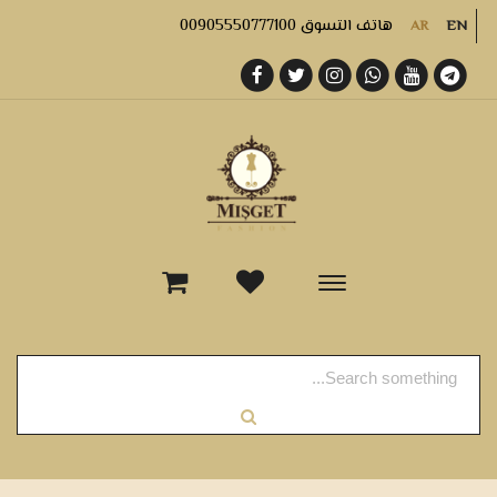
هاتف التسوق 00905550777100
AR
EN
-