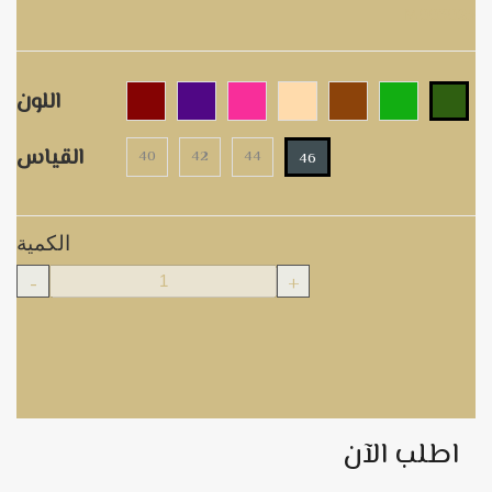
M003025
اللون
القياس
40
42
44
46
الكمية
-
+
اطلب الآن