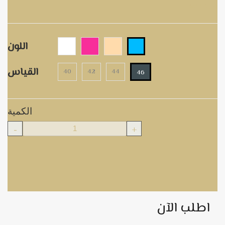
M00729
اللون
القياس
40
42
44
46
الكمية
-
+
اطلب الآن