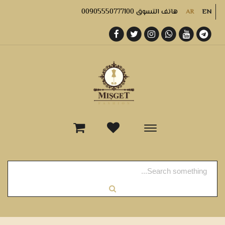
هاتف التسوق 00905550777100
AR
EN
-