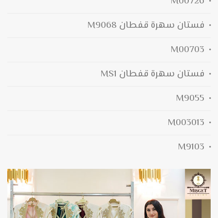
M00726
فستان سهرة قفطان M9068
M00703
فستان سهرة قفطان MS1
M9055
M003013
M9103