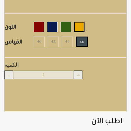
M0101
اللون
القياس
40
42
44
46
الكمية
-
+
اطلب الآن