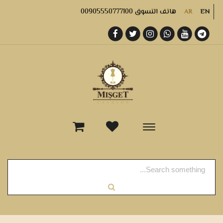
هاتف التسوق 00905550777100
AR
EN
-