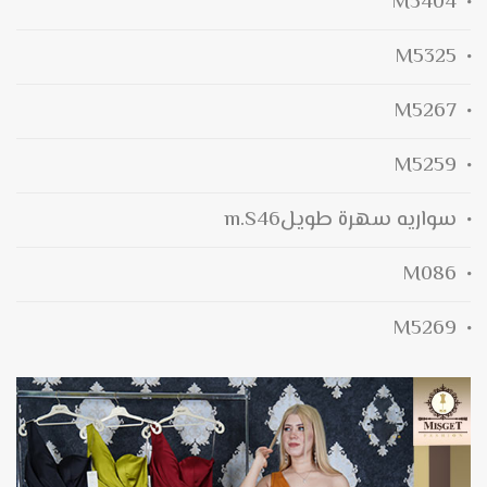
M5404
M5325
M5267
M5259
سواريه سهرة طويلm.s46
M086
M5269