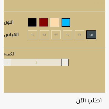
M3529
اللون
القياس
40
42
44
46
48
50
الكمية
-
+
اطلب الآن