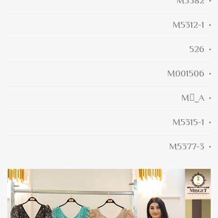
M5382
M5312-1
526
M001506
M_ِA
M5315-1
M5377-3