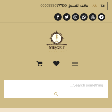
هاتف التسوق 00905550777100
AR
EN
-