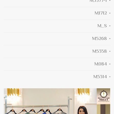
M5377-1
M1712
M_S
M5268
M5358
M084
M5314