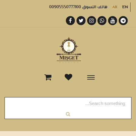
هاتف التسوق 00905550777100
AR
EN
-