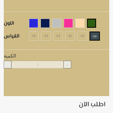
M3536
اللون
القياس
40
42
44
46
48
50
الكمية
-
+
اطلب الآن