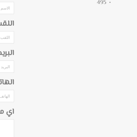
495
اللق
البري
الها
اي م