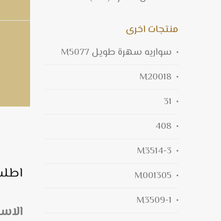
منتجات اخرى
سواريه سهرة طويل M5077
M20018
31
408
M3514-3
اطلب
M001305
M3509-1
الاس