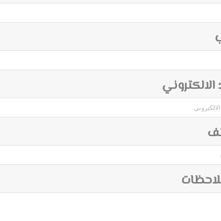
ب
د الالكتروني
تف
لاحظات