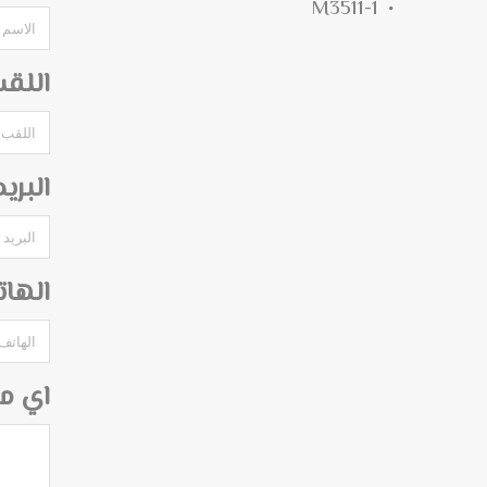
M3511-1
اللق
البري
الها
اي م