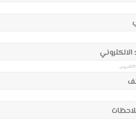
ب
د الالكتروني
تف
لاحظات