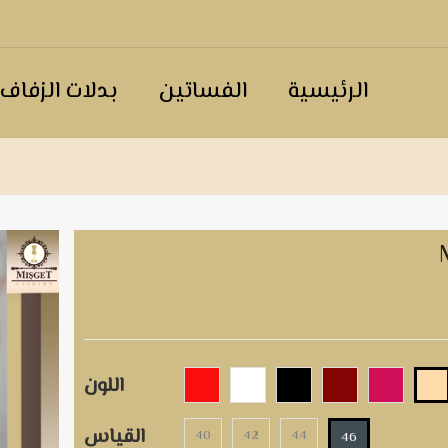
الرئيسية
الفساتين
بدلات الزفاف
اللون
القياس
40
42
44
46