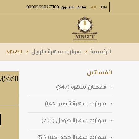
هاتف التسوق 00905550777100
AR
EN
الرئيسية
/
سواريه سهرة طويل
/
M5291
الفساتين
M5291
قفطان سهرة
(347)
M5291
سواريه سهرة قصير
(143)
سواريه سهرة طويل
(703)
سواريه سهرة حجم كبير
(51)