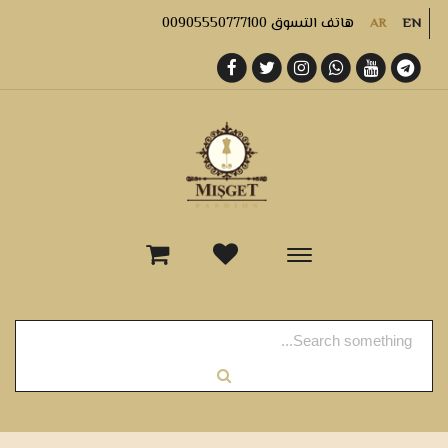
هاتف التسوق 00905550777100
AR
EN
-