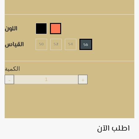
M5309
اللون
القياس
50
52
54
56
الكمية
-
+
اطلب الآن