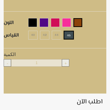
M5324
اللون
القياس
40
42
44
46
الكمية
-
+
اطلب الآن