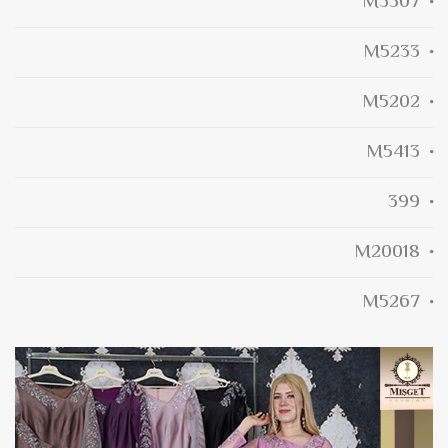
M3507
M5233
M5202
M5413
399
M20018
M5267