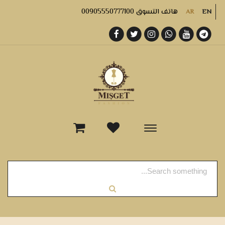
هاتف التسوق 00905550777100
AR
EN
-