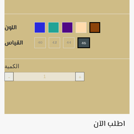
M5337
اللون
القياس
40
42
44
46
الكمية
-
+
اطلب الآن