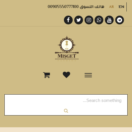
هاتف التسوق 00905550777100
AR
EN
-