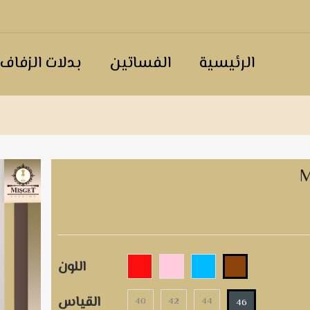
الرئيسية
الفساتين
بدلات الزفاف
اللون
القياس
40
42
44
46