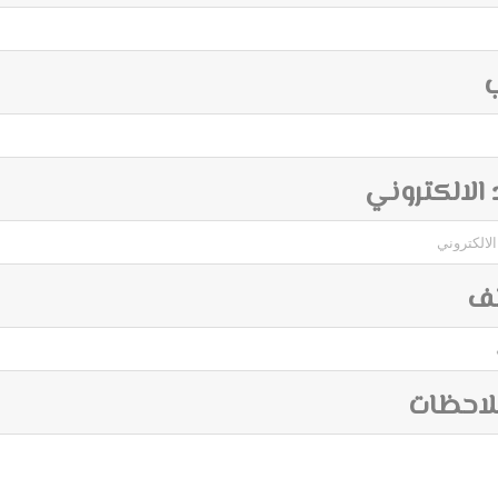
ب
د الالكتروني
تف
لاحظات