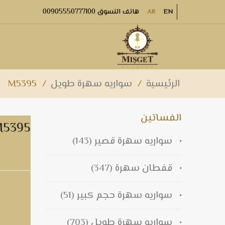
هاتف التسوق 00905550777100
AR
EN
الرئيسية
/
سواريه سهرة طويل
/
M5395
الفساتين
M5395
سواريه سهرة قصير
(143)
M5395
قفطان سهرة
(347)
سواريه سهرة حجم كبير
(51)
سواريه سهرة طويل
(703)