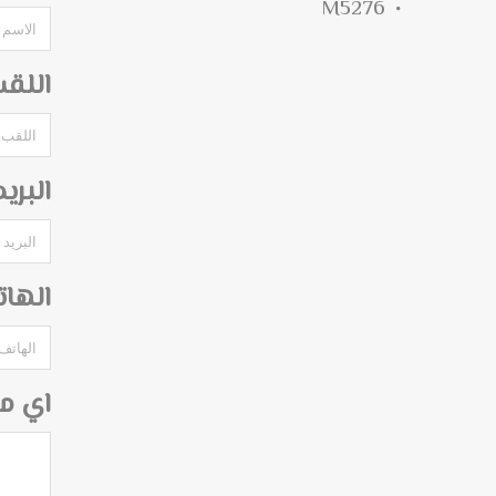
M5276
اللق
البري
الها
اي م