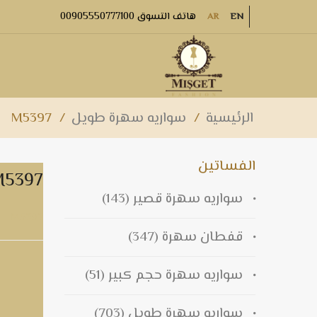
هاتف التسوق 00905550777100
AR
EN
الرئيسية
/
سواريه سهرة طويل
/
M5397
الفساتين
M5397
سواريه سهرة قصير
(143)
M5397
قفطان سهرة
(347)
سواريه سهرة حجم كبير
(51)
سواريه سهرة طويل
(703)