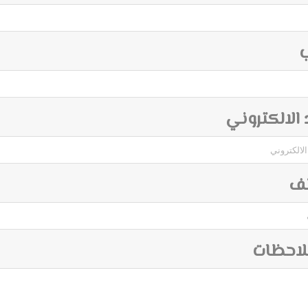
ب
د الالكتروني
تف
لاحظات