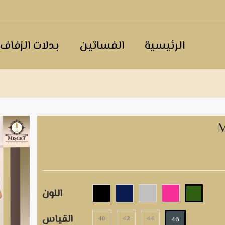
الرئيسية
الفساتين
بدلات الزفاف
اللون
القياس
40
42
44
46