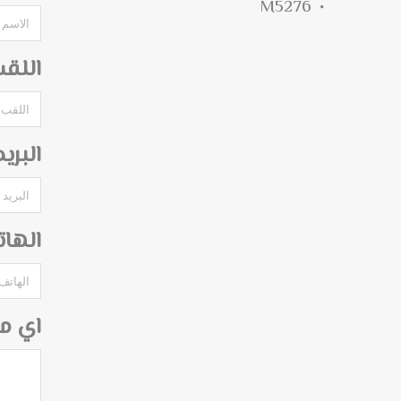
M5276
اللق
البري
الها
اي م