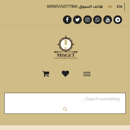
هاتف التسوق 00905550777100
AR
EN
-