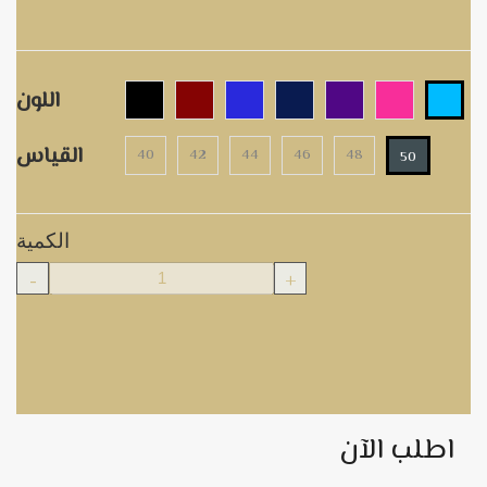
اللون
القياس
40
42
44
46
48
50
الكمية
-
+
اطلب الآن