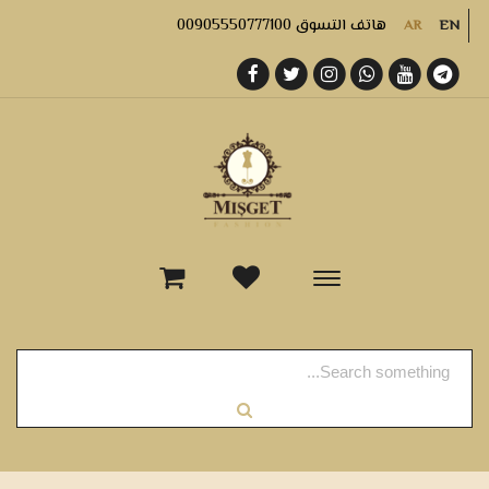
هاتف التسوق 00905550777100
AR
EN
-