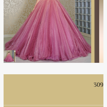
309
309