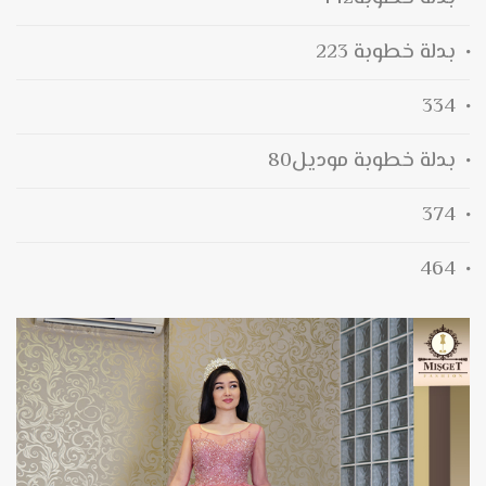
بدلة خطوبة 223
334
بدلة خطوبة موديل80
374
464