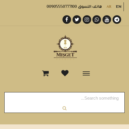
هاتف التسوق 00905550777100
AR
EN
-