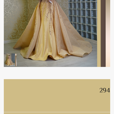
294
294