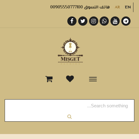
هاتف التسوق 00905550777100
AR
EN
-