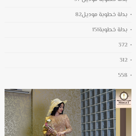
بدلة خطوبة موديل82
بدلة خطوبة151
372
312
558