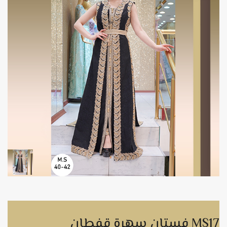
فستان سهرة قفطان MS17