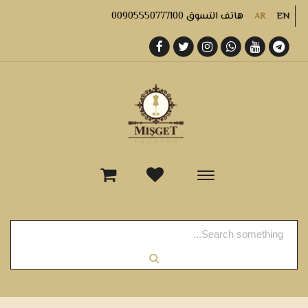
هاتف التسوق 00905550777100
AR
EN
-