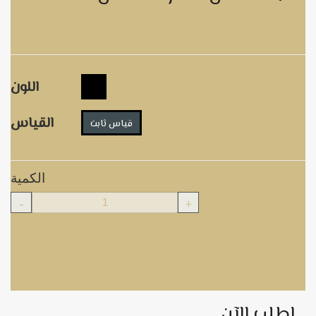
فستان سهرة قفطان MS17
اللون
القياس
قياس ثابت
الكمية
-
+
اطلب الآن