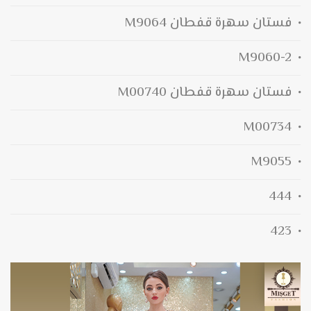
فستان سهرة قفطان M9064
M9060-2
فستان سهرة قفطان M00740
M00734
M9055
444
423