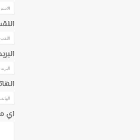
اللق
البري
الها
اي م