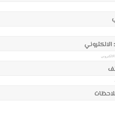
ب
د الالكتروني
تف
لاحظات