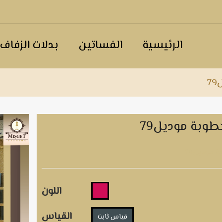
الرئيسية
الفساتين
بدلات الزفاف
7
طوبة موديل79
 موديل79
اللون
القياس
قياس ثابت