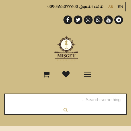
هاتف التسوق 00905550777100
AR
EN
-