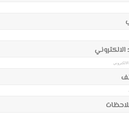
ب
د الالكتروني
تف
لاحظات