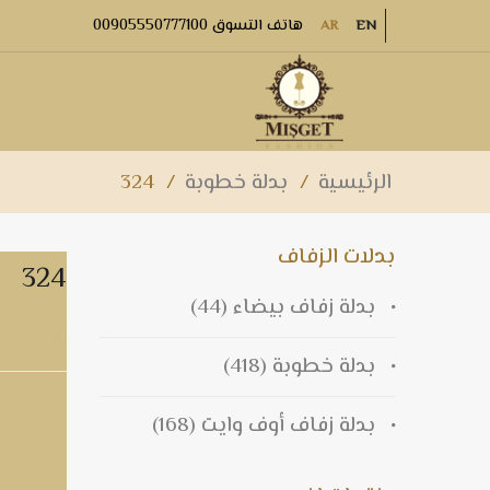
هاتف التسوق 00905550777100
AR
EN
الرئيسية
/
بدلة خطوبة
/
324
بدلات الزفاف
324
بدلة زفاف بيضاء
(44)
324
بدلة خطوبة
(418)
بدلة زفاف أوف وايت
(168)