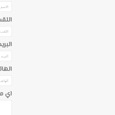
اللق
البري
الها
اي م