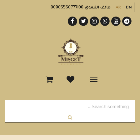
هاتف التسوق 00905550777100
AR
EN
-