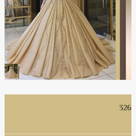
326
326