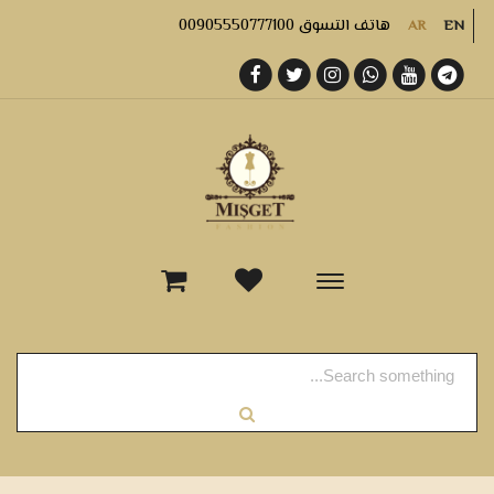
هاتف التسوق 00905550777100
AR
EN
-