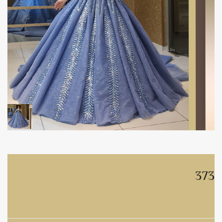
373
373