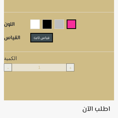
M.B214
اللون
القياس
قياس ثابت
الكمية
-
+
اطلب الآن