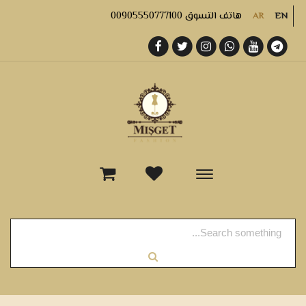
هاتف التسوق 00905550777100
AR
EN
-