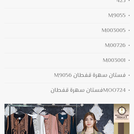
423
M9055
M003005
M00726
M003001
فستان سهرة قفطان M9056
MOO724فستان سهرة قفطان